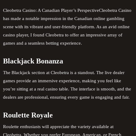
Cleobetra Casino: A Canadian Player’s PerspectiveCleobetra Casino
has made a notable impression in the Canadian online gambling
scene with its vibrant and user-friendly platform. As an avid online
casino player, I found Cleobetra to offer an impressive array of
games and a seamless betting experience.
Blackjack Bonanza
The Blackjack section at Cleobetra is a standout. The live dealer
games provide an immersive experience, making you feel like
you’re sitting at a real casino table. The interface is smooth, and the
dealers are professional, ensuring every game is engaging and fair.
Roulette Royale
Roulette enthusiasts will appreciate the variety available at
Cleobetra. Whether you prefer European, American, or French