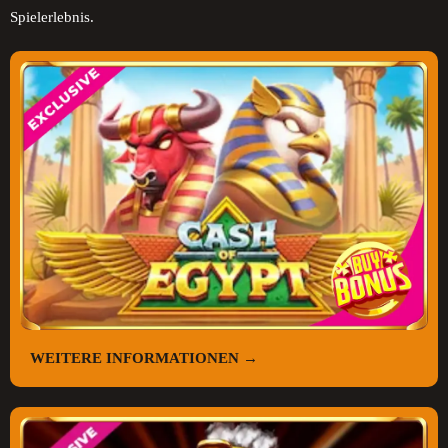
Spielerlebnis.
WEITERE INFORMATIONEN →