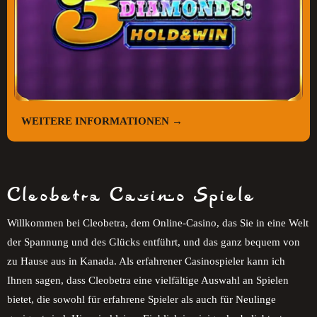
WEITERE INFORMATIONEN →
Cleobetra Casino Spiele
Willkommen bei Cleobetra, dem Online-Casino, das Sie in eine Welt
der Spannung und des Glücks entführt, und das ganz bequem von
zu Hause aus in Kanada. Als erfahrener Casinospieler kann ich
Ihnen sagen, dass Cleobetra eine vielfältige Auswahl an Spielen
bietet, die sowohl für erfahrene Spieler als auch für Neulinge