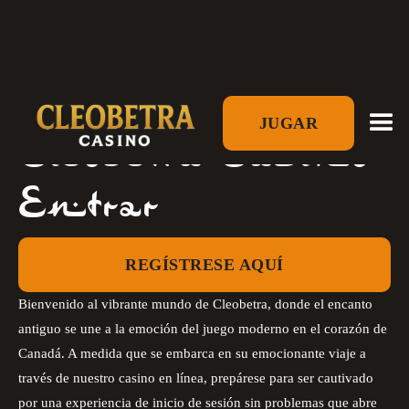
JUGAR
Cleobetra Casino
Entrar
REGÍSTRESE AQUÍ
Bienvenido al vibrante mundo de Cleobetra, donde el encanto
antiguo se une a la emoción del juego moderno en el corazón de
Canadá. A medida que se embarca en su emocionante viaje a
través de nuestro casino en línea, prepárese para ser cautivado
por una experiencia de inicio de sesión sin problemas que abre