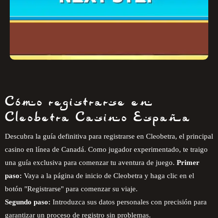
Cómo registrarse en
Cleobetra Casino España
Descubra la guía definitiva para registrarse en Cleobetra, el principal
casino en línea de Canadá. Como jugador experimentado, te traigo
una guía exclusiva para comenzar tu aventura de juego.
Primer
paso:
Vaya a la página de inicio de Cleobetra y haga clic en el
botón "Registrarse" para comenzar su viaje.
Segundo paso:
Introduzca sus datos personales con precisión para
garantizar un proceso de registro sin problemas.